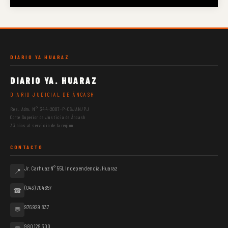
DIARIO YA HUARAZ
DIARIO YA. HUARAZ
DIARIO JUDICIAL DE ÁNCASH
Res. Adm. N° 344-2007-P-CSJAN/PJ
Corte Superior de Justicia de Áncash
33 años al servicio de la región
CONTACTO
Jr. Carhuaz N° 551, Independencia, Huaraz
📍
(043) 704657
☎
976 929 837
💬
980 129 300