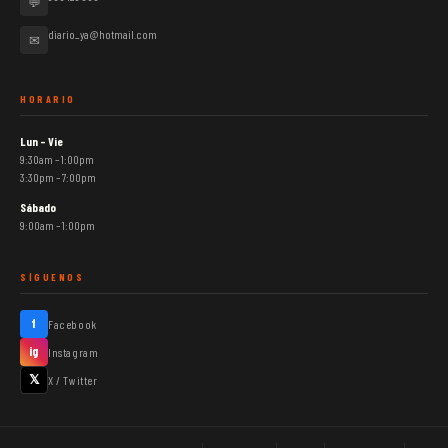
💬
diario_ya@hotmail.com
✉
HORARIO
Lun – Vie
9:30am – 1:00pm
3:30pm – 7:00pm
Sábado
9:00am – 1:00pm
SÍGUENOS
f
Facebook
ig
Instagram
𝕏
X / Twitter