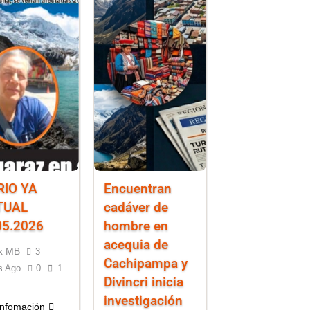
RIO YA
Encuentran
TUAL
cadáver de
05.2026
hombre en
acequia de
x MB
3
Cachipampa y
s Ago
0
1
Divincri inicia
investigación
infomación