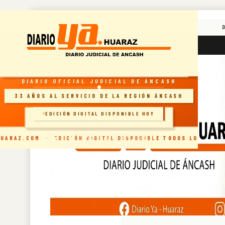
Skip
DICIAL DE ÁNCASH · RECONOCIDO POR INDECOPI · HUARAZ, 
to
content
RESOLUCIÓN INDECOPI · DIARIO OFICIAL
viernes, agosto 7, 2026
4:50:26 PM
DIARIO OFICIAL JUDICIAL DE ÁNCASH
33 AÑOS AL SERVICIO DE LA REGIÓN ÁNCASH
EDICIÓN DIGITAL DISPONIBLE HOY
🗞️ INGRESAR AL SITIO
UARAZ.COM · EDICIÓN DIGITAL DISPONIBLE TODOS LOS DÍAS