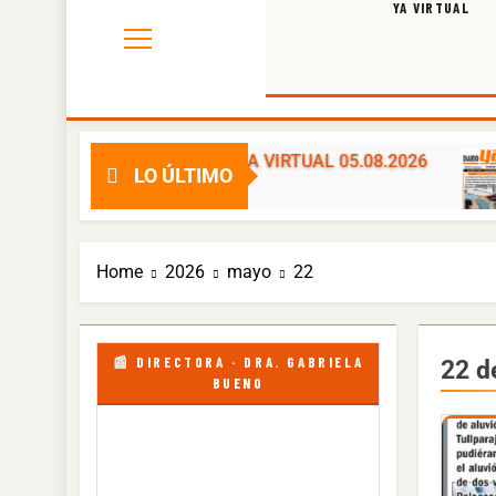
YA VIRTUAL
DIARIO YA VIRTUAL 05.08.2026
DIAR
LO ÚLTIMO
2 Días Ago
3 Días
Home
2026
mayo
22
📰 DIRECTORA · DRA. GABRIELA
22 d
BUENO