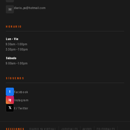
diario_ya@hotmail.com
✉
HORARIO
Lun – Vie
9:30am – 1:00pm
3:30pm – 7:00pm
Sábado
9:00am – 1:00pm
SÍGUENOS
f
Facebook
ig
Instagram
𝕏
X / Twitter
DIARIO YA VIRTUAL
JUDICIALES
AVISOS
EDITORIALES
SECCIONES