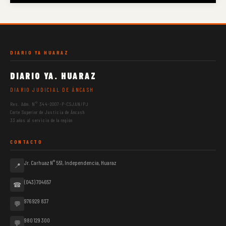
DIARIO YA HUARAZ
DIARIO YA. HUARAZ
DIARIO JUDICIAL DE ÁNCASH
Res. Adm. N° 344-2007-P-CSJAN/PJ
Corte Superior de Justicia de Áncash
33 años al servicio de la región
CONTACTO
Jr. Carhuaz N° 551, Independencia, Huaraz
📍
(043) 704657
☎
976 929 837
💬
980 129 300
💬