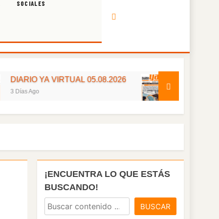
A
SOCIALES
 YA VIRTUAL 05.08.2026
DIARIO YA VIRTUAL
o
4 Días Ago
¡ENCUENTRA LO QUE ESTÁS
BUSCANDO!
BUSCAR