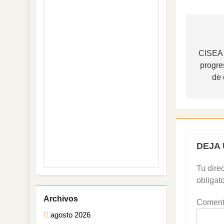
Nave
de
CISEA 
progre
entr
de 
DEJA
Tu dire
obligat
Coment
agosto 2026