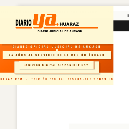
Skip
DICIAL DE ÁNCASH · RECONOCIDO POR INDECOPI · HUARAZ, 
to
content
RESOLUCIÓN INDECOPI · DIARIO OFICIAL
sábado, agosto 8, 2026
7:25:29 AM
DIARIO OFICIAL JUDICIAL DE ÁNCASH
33 AÑOS AL SERVICIO DE LA REGIÓN ÁNCASH
EDICIÓN DIGITAL DISPONIBLE HOY
🗞️ INGRESAR AL SITIO
UARAZ.COM · EDICIÓN DIGITAL DISPONIBLE TODOS LOS DÍAS