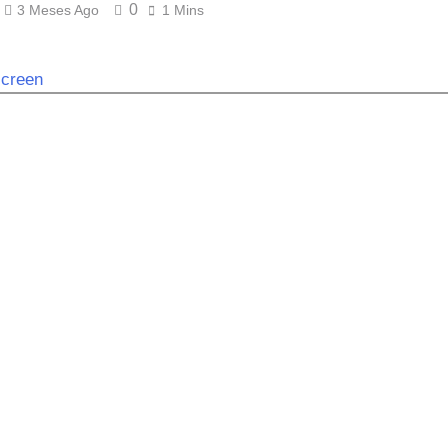
0
3 Meses Ago
1 Mins
screen