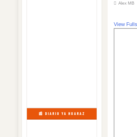
Alex MB
View Full
Skip
to
PDF
content
📰 DIARIO YA HUARAZ