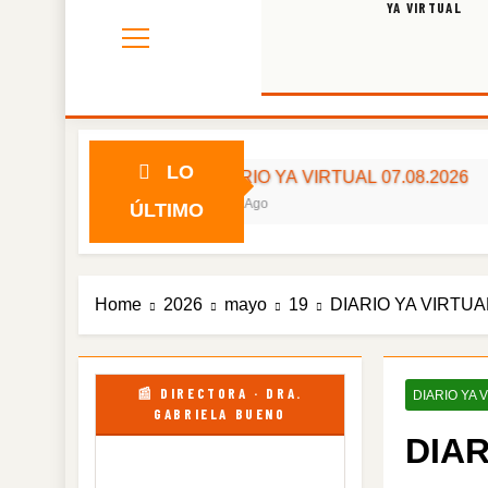
YA VIRTUAL
LO
DIARIO YA VIRTUAL 07.08.2026
1 Día Ago
ÚLTIMO
Home
2026
mayo
19
DIARIO YA VIRTUAL
📰 DIRECTORA · DRA.
DIARIO YA 
GABRIELA BUENO
DIAR