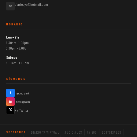
diario_ya@hotmail.com
✉
HORARIO
Lun – Vie
9:30am – 1:00pm
3:30pm – 7:00pm
Sábado
9:00am – 1:00pm
SÍGUENOS
f
Facebook
ig
Instagram
𝕏
X / Twitter
DIARIO YA VIRTUAL
JUDICIALES
AVISOS
EDITORIALES
SECCIONES