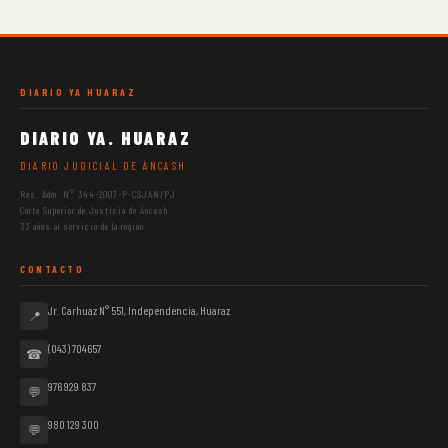
DIARIO YA HUARAZ
DIARIO YA. HUARAZ
DIARIO JUDICIAL DE ÁNCASH
Res. Adm. N° 344-2007-P-CSJAN/PJ
Corte Superior de Justicia de Áncash
33 años al servicio de la región
CONTACTO
Jr. Carhuaz N° 551, Independencia, Huaraz
📍
(043) 704657
☎
976 929 837
💬
980 129 300
💬