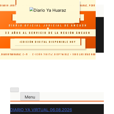
Skip
DIARIO JUDICIAL DE ÁNCASH · RECONOCIDO POR INDECOPI · HUARAZ, PERÚ
to
content
RESOLUCIÓN INDECOPI · DIARIO OFICIAL
viernes, agosto 7, 2026
DIARIO OFICIAL JUDICIAL DE ÁNCASH
DIARIO YA VIRTUAL 06.08.2026
33 AÑOS AL SERVICIO DE LA REGIÓN ÁNCASH
DIARIO YA VIRTUAL 05.08.2026
DIARIO YA VIRTUAL 04.08.2026
EDICIÓN DIGITAL DISPONIBLE HOY
🗞️ INGRESAR AL SITIO
DIARIO YA VIRTUAL 03.08.2026
.DIARIOYAHUARAZ.COM · EDICIÓN DIGITAL DISPONIBLE TODOS LOS DÍAS HÁBILES
Menu
DIARIO YA VIRTUAL 06.08.2026