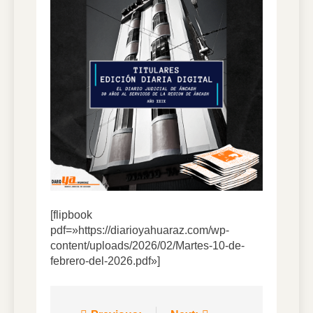
7 Días Ago
DIARIO YA VIRTUAL
31.07.2026
1 Semana Ago
DIARIO YA VIRTUAL
30.07.2026
1 Semana Ago
DIARIO YA VIRTUAL
28.07.2026
2 Semanas Ago
[flipbook
pdf=»https://diarioyahuaraz.com/wp-
content/uploads/2026/02/Martes-10-de-
febrero-del-2026.pdf»]