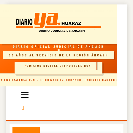
Skip
DIARIO JUDICIAL DE ÁNCASH · RECONOCIDO POR INDECOPI · HUARAZ, PERÚ
to
content
RESOLUCIÓN INDECOPI · DIARIO OFICIAL
DIARIO OFICIAL JUDICIAL DE ÁNCASH
33 AÑOS AL SERVICIO DE LA REGIÓN ÁNCASH
EDICIÓN DIGITAL DISPONIBLE HOY
🗞️ INGRESAR AL SITIO
Diario Oficial
W.DIARIOYAHUARAZ.COM · EDICIÓN DIGITAL DISPONIBLE TODOS LOS DÍAS HÁBILES
Judicial De
Áncash