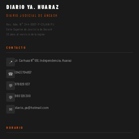
DIARIO YA. HUARAZ
DIARIO JUDICIAL DE ÁNCASH
Res. Adm. N° 344-2007-P-CSJAN/PJ
Corte Superior de Justicia de Áncash
33 años al servicio de la región
CONTACTO
Jr. Carhuaz N° 551, Independencia, Huaraz
📍
(043) 704657
☎
976 929 837
💬
980 129 300
💬
diario_ya@hotmail.com
✉
HORARIO