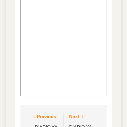
Navegación
Previous:
Next: