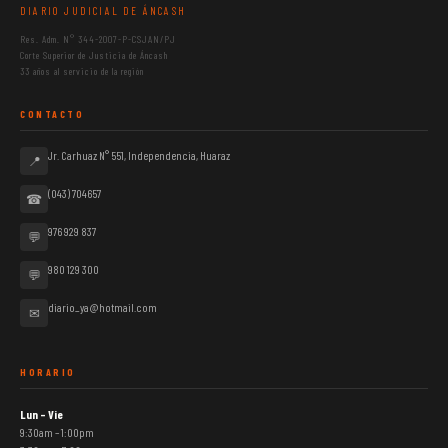
DIARIO JUDICIAL DE ÁNCASH
Res. Adm. N° 344-2007-P-CSJAN/PJ
Corte Superior de Justicia de Áncash
33 años al servicio de la región
CONTACTO
Jr. Carhuaz N° 551, Independencia, Huaraz
📍
(043) 704657
☎
976 929 837
💬
980 129 300
💬
diario_ya@hotmail.com
✉
HORARIO
Lun – Vie
9:30am – 1:00pm