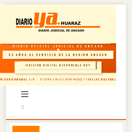
Skip
DIARIO JUDICIAL DE ÁNCASH · RECONOCIDO POR INDECOPI · HUARAZ, PERÚ
to
content
RESOLUCIÓN INDECOPI · DIARIO OFICIAL
DIARIO OFICIAL JUDICIAL DE ÁNCASH
33 AÑOS AL SERVICIO DE LA REGIÓN ÁNCASH
EDICIÓN DIGITAL DISPONIBLE HOY
🗞️ INGRESAR AL SITIO
Diario Oficial
W.DIARIOYAHUARAZ.COM · EDICIÓN DIGITAL DISPONIBLE TODOS LOS DÍAS HÁBILES
Judicial De
Áncash