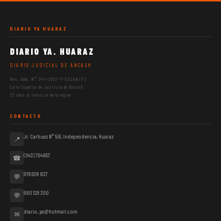
DIARIO YA HUARAZ
DIARIO YA. HUARAZ
DIARIO JUDICIAL DE ÁNCASH
Res. Adm. N° 344-2007-P-CSJAN/PJ
Corte Superior de Justicia de Áncash
33 años al servicio de la región
CONTACTO
Jr. Carhuaz N° 551, Independencia, Huaraz
📍
(043) 704657
☎
976 929 837
💬
980 129 300
💬
diario_ya@hotmail.com
✉