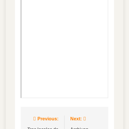
Navegación
Previous:
Next: