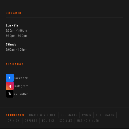
HORARIO
Lun – Vie
9:30am – 1:00pm
3:30pm – 7:00pm
Sábado
9:00am – 1:00pm
SÍGUENOS
f
Facebook
ig
Instagram
𝕏
X / Twitter
DIARIO YA VIRTUAL
JUDICIALES
AVISOS
EDITORIALES
SECCIONES
OPINIÓN
DEPORTE
POLÍTICA
SOCIALES
ÚLTIMO MINUTO