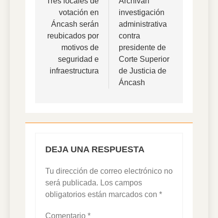
de
Tres locales de
Archivan
votación en
investigación
entradas
Áncash serán
administrativa
reubicados por
contra
motivos de
presidente de
seguridad e
Corte Superior
infraestructura
de Justicia de
Áncash
DEJA UNA RESPUESTA
Tu dirección de correo electrónico no
será publicada.
Los campos
obligatorios están marcados con
*
Comentario
*