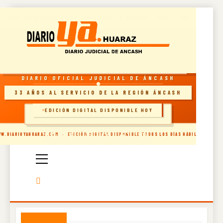
Skip
DIARIO JUDICIAL DE ÁNCASH · RECONOCIDO POR INDECOPI · HUARAZ, PERÚ
to
content
RESOLUCIÓN INDECOPI · DIARIO OFICIAL
DIARIO OFICIAL JUDICIAL DE ÁNCASH
33 AÑOS AL SERVICIO DE LA REGIÓN ÁNCASH
EDICIÓN DIGITAL DISPONIBLE HOY
🗞️ INGRESAR AL SITIO
Diario Oficial
W.DIARIOYAHUARAZ.COM · EDICIÓN DIGITAL DISPONIBLE TODOS LOS DÍAS HÁBILES
Judicial De
Áncash