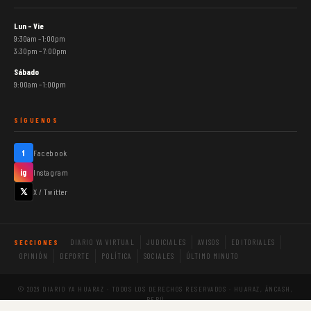
Lun – Vie
9:30am – 1:00pm
3:30pm – 7:00pm
Sábado
9:00am – 1:00pm
SÍGUENOS
f
Facebook
ig
Instagram
𝕏
X / Twitter
DIARIO YA VIRTUAL
JUDICIALES
AVISOS
EDITORIALES
SECCIONES
OPINIÓN
DEPORTE
POLÍTICA
SOCIALES
ÚLTIMO MINUTO
© 2026 DIARIO YA HUARAZ · TODOS LOS DERECHOS RESERVADOS · HUARAZ, ÁNCASH,
PERÚ