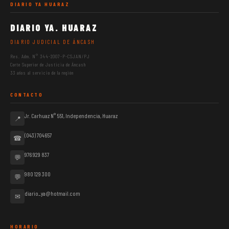
DIARIO YA HUARAZ
DIARIO YA. HUARAZ
DIARIO JUDICIAL DE ÁNCASH
Res. Adm. N° 344-2007-P-CSJAN/PJ
Corte Superior de Justicia de Áncash
33 años al servicio de la región
CONTACTO
Jr. Carhuaz N° 551, Independencia, Huaraz
📍
(043) 704657
☎
976 929 837
💬
980 129 300
💬
diario_ya@hotmail.com
✉
HORARIO