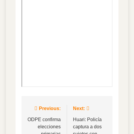
Navegación
Previous:
Next:
de
ODPE confirma
Huari: Policía
elecciones
captura a dos
entradas
primarias
sujetos con