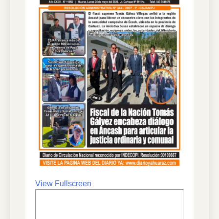
View Fullscreen
Skip
to
PDF