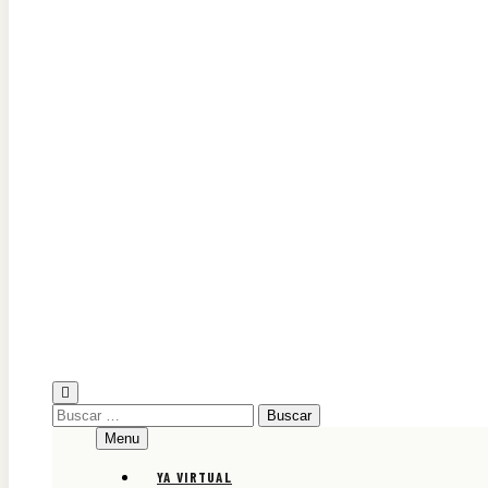
Diario Oficial Judicial de Áncash
Buscar:
Menu
YA VIRTUAL