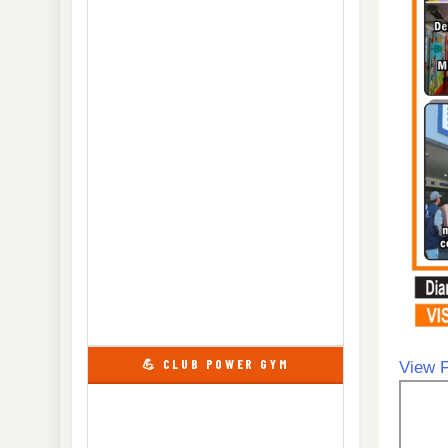
💪 CLUB POWER GYM
View F
Skip
to
PDF