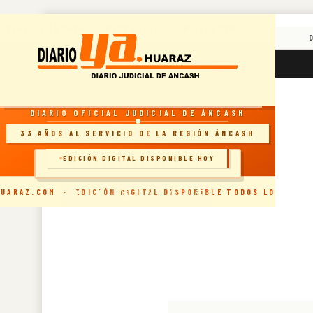
Skip
DICIAL DE ÁNCASH · RECONOCIDO POR INDECOPI · HUARAZ, 
to
content
RESOLUCIÓN INDECOPI · DIARIO OFICIAL
sábado, agosto 8, 2026
DIARIO OFICIAL JUDICIAL DE ÁNCASH
33 AÑOS AL SERVICIO DE LA REGIÓN ÁNCASH
EDICIÓN DIGITAL DISPONIBLE HOY
🗞️ INGRESAR AL SITIO
UARAZ.COM · EDICIÓN DIGITAL DISPONIBLE TODOS LOS DÍAS