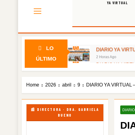
YA VIRTUAL
LO
DIARIO YA VIRTU
2 Horas Ago
ÚLTIMO
DIARIO YA VIRTU
2 Días Ago
DIARIO YA VIRTU
Home
2026
abril
9
DIARIO YA VIRTUAL –
4 Días Ago
DIARIO YA VIRTU
6 Días Ago
DIARIO YA VIRTU
📰 DIRECTORA · DRA. GABRIELA
DIARIO
BUENO
1 Semana Ago
DI