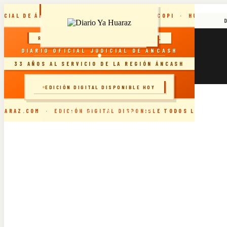
Skip
DICIAL DE ÁNCASH · RECONOCIDO POR INDECOPI · HUARAZ, P
to
content
sábado, agosto 8, 2026
RESOLUCIÓN INDECOPI · DIARIO OFICIAL
DIARIO YA VIRTUAL 07.08.2026
DIARIO OFICIAL JUDICIAL DE ÁNCASH
DIARIO YA VIRTUAL 06.08.2026
33 AÑOS AL SERVICIO DE LA REGIÓN ÁNCASH
DIARIO YA VIRTUAL 05.08.2026
DIARIO YA VIRTUAL 04.08.2026
🗞️ INGRESAR AL SITIO
EDICIÓN DIGITAL DISPONIBLE HOY
UARAZ.COM · EDICIÓN DIGITAL DISPONIBLE TODOS LOS DÍAS 