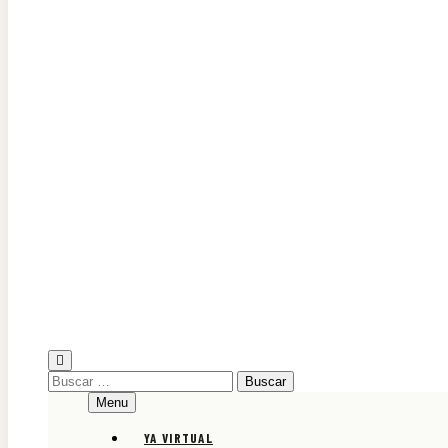
Diario Oficial Judicial de Áncash
Buscar:
Menu
YA VIRTUAL