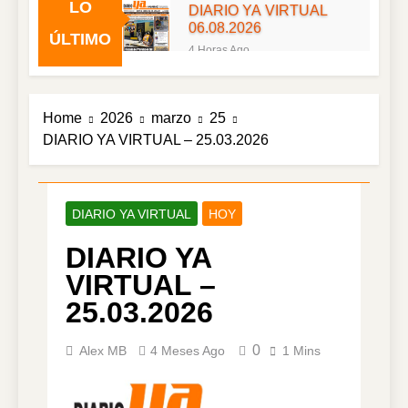
LO
DIARIO YA VIRTUAL
06.08.2026
ÚLTIMO
4 Horas Ago
DIARIO YA VIRTUAL
05.08.2026
1 Día Ago
Home
2026
marzo
25
DIARIO YA VIRTUAL
DIARIO YA VIRTUAL – 25.03.2026
04.08.2026
2 Días Ago
DIARIO YA VIRTUAL
03.08.2026
DIARIO YA VIRTUAL
HOY
3 Días Ago
DIARIO YA
DIARIO YA VIRTUAL
02.08.2026
VIRTUAL –
4 Días Ago
25.03.2026
DIARIO YA VIRTUAL
01.08.2026
0
Alex MB
4 Meses Ago
1 Mins
5 Días Ago
DIARIO YA VIRTUAL
31.07.2026