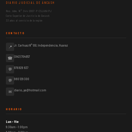
DIARIO JUDICIAL DE ÁNCASH
Res. Adm. N° 344-2007-P-CSJAN/PJ
Corte Superior de Justicia de Áncash
33 años al servicio de la región
CONTACTO
Jr. Carhuaz N° 551, Independencia, Huaraz
📍
(043) 704657
☎
976 929 837
💬
980 129 300
💬
diario_ya@hotmail.com
✉
HORARIO
Lun – Vie
9:30am – 1:00pm
3:30pm – 7:00pm