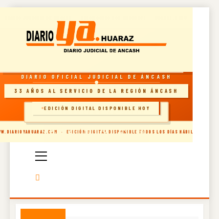
Skip
DIARIO JUDICIAL DE ÁNCASH · RECONOCIDO POR INDECOPI · HUARAZ, PERÚ
to
content
RESOLUCIÓN INDECOPI · DIARIO OFICIAL
DIARIO OFICIAL JUDICIAL DE ÁNCASH
33 AÑOS AL SERVICIO DE LA REGIÓN ÁNCASH
EDICIÓN DIGITAL DISPONIBLE HOY
🗞️ INGRESAR AL SITIO
Diario Oficial
W.DIARIOYAHUARAZ.COM · EDICIÓN DIGITAL DISPONIBLE TODOS LOS DÍAS HÁBILES
Judicial De
Áncash