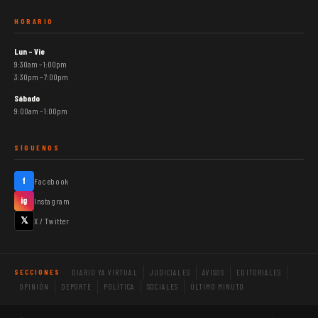
HORARIO
Lun – Vie
9:30am – 1:00pm
3:30pm – 7:00pm
Sábado
9:00am – 1:00pm
SÍGUENOS
f
Facebook
ig
Instagram
𝕏
X / Twitter
DIARIO YA VIRTUAL
JUDICIALES
AVISOS
EDITORIALES
SECCIONES
OPINIÓN
DEPORTE
POLÍTICA
SOCIALES
ÚLTIMO MINUTO