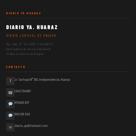
DIARIO YA HUARAZ
DIARIO YA. HUARAZ
DIARIO JUDICIAL DE ÁNCASH
Res. Adm. N° 344-2007-P-CSJAN/PJ
Corte Superior de Justicia de Áncash
33 años al servicio de la región
CONTACTO
Jr. Carhuaz N° 551, Independencia, Huaraz
(043) 704657
☎
976 929 837
980 129 300
diario_ya@hotmail.com
✉