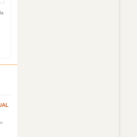
la
UAL
go