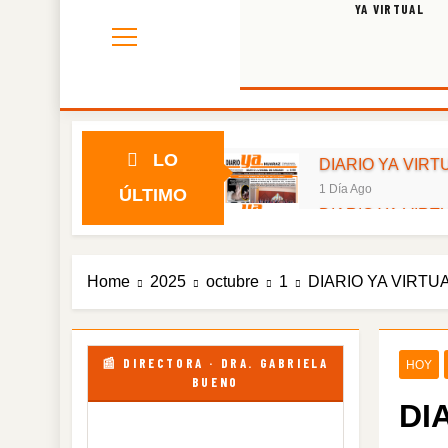
YA VIRTUAL
LO
DIARIO YA VIRTU
1 Día Ago
ÚLTIMO
DIARIO YA VIRTU
3 Días Ago
DIARIO YA VIRTU
Home
2025
octubre
1
DIARIO YA VIRTUA
5 Días Ago
DIARIO YA VIRTU
1 Semana Ago
DIARIO YA VIRTU
📰 DIRECTORA · DRA. GABRIELA
HOY
BUENO
1 Semana Ago
DI