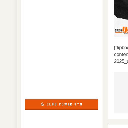
[flipb
conten
2025_
Na
de
💪 CLUB POWER GYM
en