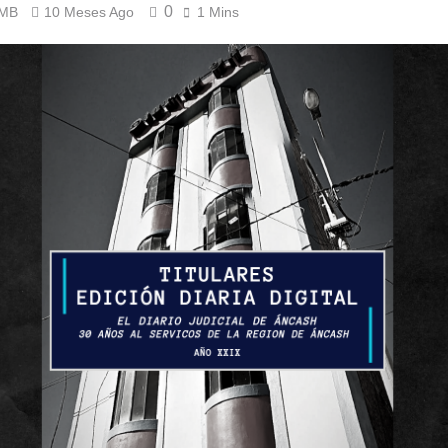
0
 MB
10 Meses Ago
1 Mins