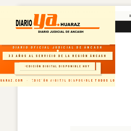
Skip
DICIAL DE ÁNCASH · RECONOCIDO POR INDECOPI · HUARAZ, 
to
content
RESOLUCIÓN INDECOPI · DIARIO OFICIAL
jueves, agosto 6, 2026
DIARIO OFICIAL JUDICIAL DE ÁNCASH
33 AÑOS AL SERVICIO DE LA REGIÓN ÁNCASH
EDICIÓN DIGITAL DISPONIBLE HOY
🗞️ INGRESAR AL SITIO
UARAZ.COM · EDICIÓN DIGITAL DISPONIBLE TODOS LOS DÍAS