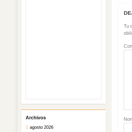
DE
Tu d
obl
Com
No
agosto 2026