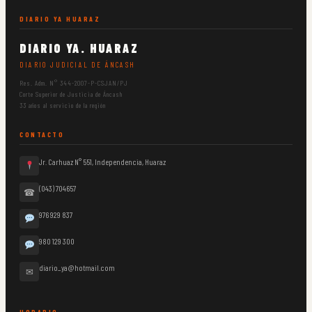
DIARIO YA HUARAZ
DIARIO YA. HUARAZ
DIARIO JUDICIAL DE ÁNCASH
Res. Adm. N° 344-2007-P-CSJAN/PJ
Corte Superior de Justicia de Áncash
33 años al servicio de la región
CONTACTO
Jr. Carhuaz N° 551, Independencia, Huaraz
(043) 704657
☎
976 929 837
980 129 300
diario_ya@hotmail.com
✉
HORARIO