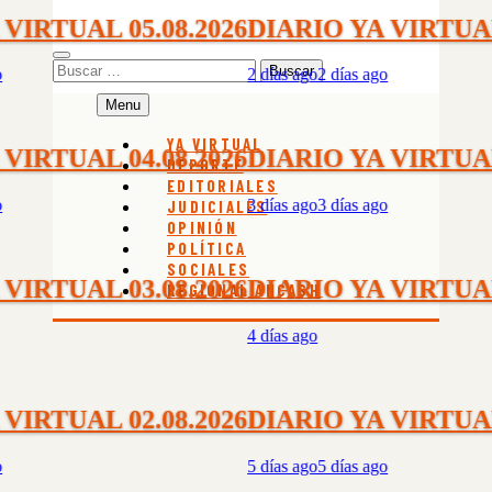
IRTUAL 05.08.2026
DIARIO YA VIRTUAL 0
Buscar:
2 días ago
2 días ago
Menu
YA VIRTUAL
IRTUAL 04.08.2026
DIARIO YA VIRTUAL 0
DEPORTE
EDITORIALES
3 días ago
3 días ago
JUDICIALES
OPINIÓN
POLÍTICA
SOCIALES
IRTUAL 03.08.2026
DIARIO YA VIRTUAL 0
REGIONAL ÁNCASH
4 días ago
IRTUAL 02.08.2026
DIARIO YA VIRTUAL 0
5 días ago
5 días ago