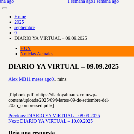
 ago
1 semana ago
1 semana ago
Home
2025
septiembre
9
DIARIO YA VIRTUAL – 09.09.2025
HOY
Noticias Actuales
DIARIO YA VIRTUAL – 09.09.2025
Alex MB
11 meses ago
0
1 mins
[flipbook pdf=»https://diarioyahuaraz.com/wp-
content/uploads/2025/09/Martes-09-de-setiembre-del-
2025_compressed.pdf»]
Navegación
Previous:
DIARIO YA VIRTUAL – 08.09.2025
Next:
DIARIO YA VIRTUAL – 10.09.2025
de
entradas
Deja una respuesta