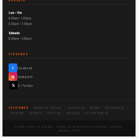
Lun – Vie
9:30am – 1:00pm
3:30pm – 7:00pm
Sábado
9:00am – 1:00pm
SÍGUENOS
f
Facebook
ig
Instagram
𝕏
X / Twitter
DIARIO YA VIRTUAL
JUDICIALES
AVISOS
EDITORIALES
SECCIONES
OPINIÓN
DEPORTE
POLÍTICA
SOCIALES
ÚLTIMO MINUTO
© 2026 DIARIO YA HUARAZ · TODOS LOS DERECHOS RESERVADOS · HUARAZ,
ÁNCASH, PERÚ