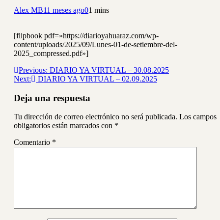
Alex MB
11 meses ago
0
1 mins
[flipbook pdf=»https://diarioyahuaraz.com/wp-
content/uploads/2025/09/Lunes-01-de-setiembre-del-
2025_compressed.pdf»]
Navegación
Previous:
DIARIO YA VIRTUAL – 30.08.2025
Next:
DIARIO YA VIRTUAL – 02.09.2025
de
entradas
Deja una respuesta
Tu dirección de correo electrónico no será publicada.
Los campos
obligatorios están marcados con
*
Comentario
*