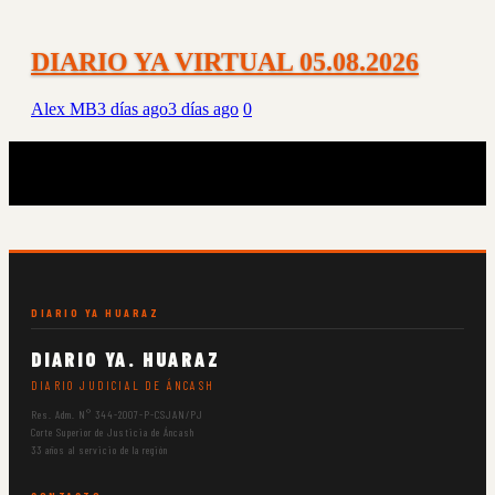
DIARIO YA VIRTUAL 05.08.2026
Alex MB
3 días ago
3 días ago
0
DIARIO YA HUARAZ
DIARIO YA. HUARAZ
DIARIO JUDICIAL DE ÁNCASH
Res. Adm. N° 344-2007-P-CSJAN/PJ
Corte Superior de Justicia de Áncash
33 años al servicio de la región