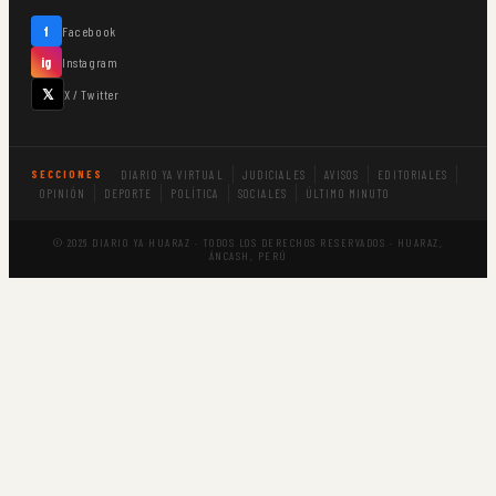
f
Facebook
ig
Instagram
𝕏
X / Twitter
DIARIO YA VIRTUAL
JUDICIALES
AVISOS
EDITORIALES
SECCIONES
OPINIÓN
DEPORTE
POLÍTICA
SOCIALES
ÚLTIMO MINUTO
© 2026 DIARIO YA HUARAZ · TODOS LOS DERECHOS RESERVADOS · HUARAZ,
ÁNCASH, PERÚ