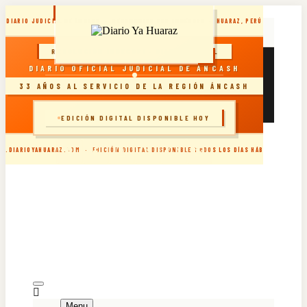
Skip
DIARIO JUDICIAL DE ÁNCASH · RECONOCIDO POR INDECOPI · HUARAZ, PERÚ
to
content
RESOLUCIÓN INDECOPI · DIARIO OFICIAL
sábado, agosto 8, 2026
DIARIO OFICIAL JUDICIAL DE ÁNCASH
DIARIO YA VIRTUAL 08.08.2026
DIARIO YA VIRTUAL 07.08.2026
33 AÑOS AL SERVICIO DE LA REGIÓN ÁNCASH
DIARIO YA VIRTUAL 06.08.2026
DIARIO YA VIRTUAL 05.08.2026
🗞️ INGRESAR AL SITIO
EDICIÓN DIGITAL DISPONIBLE HOY
W.DIARIOYAHUARAZ.COM · EDICIÓN DIGITAL DISPONIBLE TODOS LOS DÍAS HÁBILES
Menu