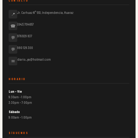
CONTACTO
Jr. Carhuaz N° 551, Independencia, Huaraz
📍
(043) 704657
☎
976 929 837
💬
980 129 300
💬
diario_ya@hotmail.com
✉
HORARIO
Lun – Vie
9:30am – 1:00pm
3:30pm – 7:00pm
Sábado
9:00am – 1:00pm
SÍGUENOS