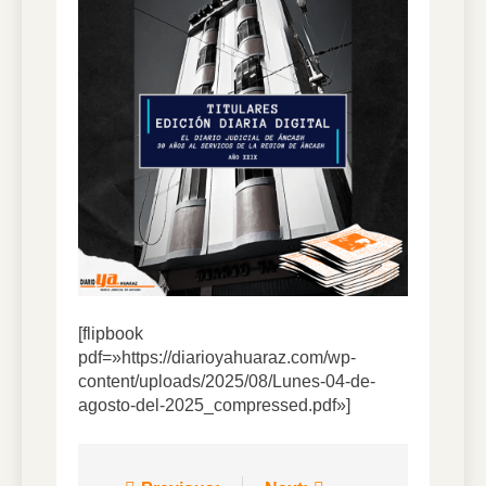
7 Días Ago
DIARIO YA VIRTUAL
01.08.2026
1 Semana Ago
DIARIO YA VIRTUAL
31.07.2026
1 Semana Ago
DIARIO YA VIRTUAL
30.07.2026
1 Semana Ago
[flipbook
pdf=»https://diarioyahuaraz.com/wp-
content/uploads/2025/08/Lunes-04-de-
agosto-del-2025_compressed.pdf»]