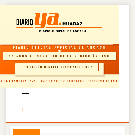
Skip
DIARIO JUDICIAL DE ÁNCASH · RECONOCIDO POR INDECOPI · HUARAZ, PERÚ
to
content
RESOLUCIÓN INDECOPI · DIARIO OFICIAL
DIARIO OFICIAL JUDICIAL DE ÁNCASH
33 AÑOS AL SERVICIO DE LA REGIÓN ÁNCASH
EDICIÓN DIGITAL DISPONIBLE HOY
🗞️ INGRESAR AL SITIO
Diario Oficial
W.DIARIOYAHUARAZ.COM · EDICIÓN DIGITAL DISPONIBLE TODOS LOS DÍAS HÁBILES
Judicial De
Áncash