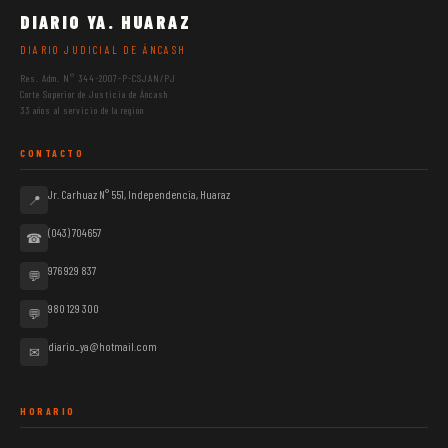
DIARIO YA. HUARAZ
DIARIO JUDICIAL DE ÁNCASH
Res. Adm. N° 344-2007-P-CSJAN/PJ
Corte Superior de Justicia de Áncash
33 años al servicio de la región
CONTACTO
Jr. Carhuaz N° 551, Independencia, Huaraz
📍
(043) 704657
☎
976 929 837
💬
980 129 300
💬
diario_ya@hotmail.com
✉
HORARIO