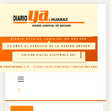
Skip
DIARIO JUDICIAL DE ÁNCASH · RECONOCIDO POR INDECOPI · HUARAZ, PERÚ
to
content
RESOLUCIÓN INDECOPI · DIARIO OFICIAL
DIARIO OFICIAL JUDICIAL DE ÁNCASH
33 AÑOS AL SERVICIO DE LA REGIÓN ÁNCASH
EDICIÓN DIGITAL DISPONIBLE HOY
🗞️ INGRESAR AL SITIO
Diario Oficial
W.DIARIOYAHUARAZ.COM · EDICIÓN DIGITAL DISPONIBLE TODOS LOS DÍAS HÁBILES
Judicial De
Áncash