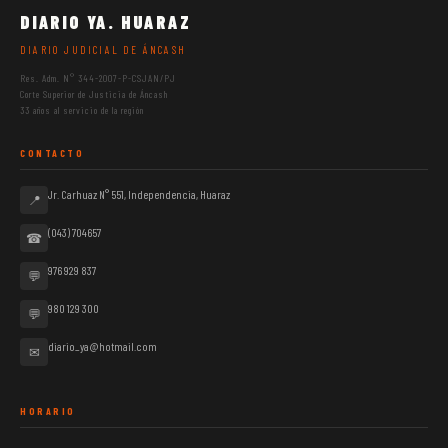
DIARIO YA. HUARAZ
DIARIO JUDICIAL DE ÁNCASH
Res. Adm. N° 344-2007-P-CSJAN/PJ
Corte Superior de Justicia de Áncash
33 años al servicio de la región
CONTACTO
Jr. Carhuaz N° 551, Independencia, Huaraz
📍
(043) 704657
☎
976 929 837
💬
980 129 300
💬
diario_ya@hotmail.com
✉
HORARIO