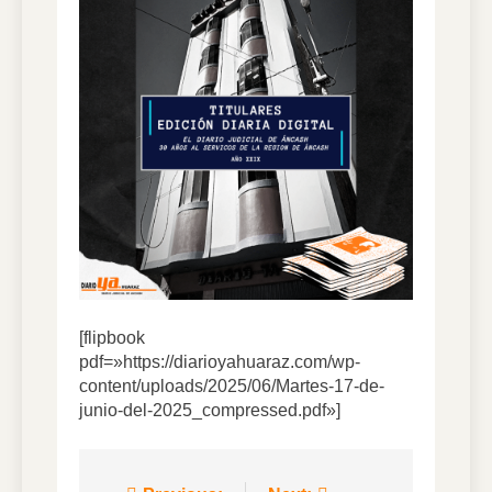
7 Días Ago
DIARIO YA VIRTUAL
01.08.2026
1 Semana Ago
DIARIO YA VIRTUAL
31.07.2026
1 Semana Ago
DIARIO YA VIRTUAL
30.07.2026
1 Semana Ago
[flipbook
pdf=»https://diarioyahuaraz.com/wp-
content/uploads/2025/06/Martes-17-de-
junio-del-2025_compressed.pdf»]