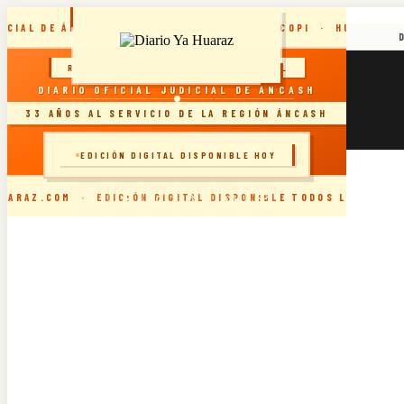
Skip
DICIAL DE ÁNCASH · RECONOCIDO POR INDECOPI · HUARAZ, P
to
content
sábado, agosto 8, 2026
RESOLUCIÓN INDECOPI · DIARIO OFICIAL
DIARIO YA VIRTUAL 07.08.2026
DIARIO OFICIAL JUDICIAL DE ÁNCASH
DIARIO YA VIRTUAL 06.08.2026
33 AÑOS AL SERVICIO DE LA REGIÓN ÁNCASH
DIARIO YA VIRTUAL 05.08.2026
DIARIO YA VIRTUAL 04.08.2026
🗞️ INGRESAR AL SITIO
EDICIÓN DIGITAL DISPONIBLE HOY
UARAZ.COM · EDICIÓN DIGITAL DISPONIBLE TODOS LOS DÍAS 