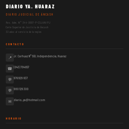
DIARIO YA. HUARAZ
DIARIO JUDICIAL DE ÁNCASH
Res. Adm. N° 344-2007-P-CSJAN/PJ
Corte Superior de Justicia de Áncash
33 años al servicio de la región
CONTACTO
Jr. Carhuaz N° 551, Independencia, Huaraz
📍
(043) 704657
☎
976 929 837
💬
980 129 300
💬
diario_ya@hotmail.com
✉
HORARIO