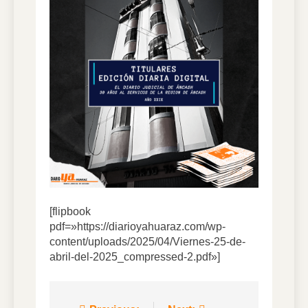
6 Días Ago
DIARIO YA VIRTUAL
01.08.2026
1 Semana Ago
DIARIO YA VIRTUAL
31.07.2026
1 Semana Ago
DIARIO YA VIRTUAL
30.07.2026
1 Semana Ago
[flipbook
pdf=»https://diarioyahuaraz.com/wp-
content/uploads/2025/04/Viernes-25-de-
abril-del-2025_compressed-2.pdf»]