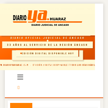
Skip
DIARIO JUDICIAL DE ÁNCASH · RECONOCIDO POR INDECOPI · HUARAZ, PERÚ
to
content
RESOLUCIÓN INDECOPI · DIARIO OFICIAL
DIARIO OFICIAL JUDICIAL DE ÁNCASH
33 AÑOS AL SERVICIO DE LA REGIÓN ÁNCASH
EDICIÓN DIGITAL DISPONIBLE HOY
🗞️ INGRESAR AL SITIO
Diario Oficial
W.DIARIOYAHUARAZ.COM · EDICIÓN DIGITAL DISPONIBLE TODOS LOS DÍAS HÁBILES
Judicial De
Áncash