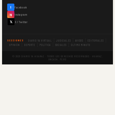
f
Facebook
ig
Instagram
𝕏
X / Twitter
DIARIO YA VIRTUAL
JUDICIALES
AVISOS
EDITORIALES
SECCIONES
OPINIÓN
DEPORTE
POLÍTICA
SOCIALES
ÚLTIMO MINUTO
© 2026 DIARIO YA HUARAZ · TODOS LOS DERECHOS RESERVADOS · HUARAZ,
ÁNCASH, PERÚ