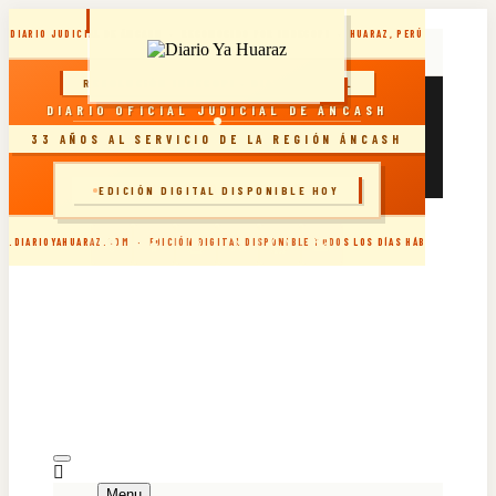
Skip
DIARIO JUDICIAL DE ÁNCASH · RECONOCIDO POR INDECOPI · HUARAZ, PERÚ
to
content
RESOLUCIÓN INDECOPI · DIARIO OFICIAL
sábado, agosto 8, 2026
DIARIO OFICIAL JUDICIAL DE ÁNCASH
DIARIO YA VIRTUAL 07.08.2026
DIARIO YA VIRTUAL 06.08.2026
33 AÑOS AL SERVICIO DE LA REGIÓN ÁNCASH
DIARIO YA VIRTUAL 05.08.2026
DIARIO YA VIRTUAL 04.08.2026
🗞️ INGRESAR AL SITIO
EDICIÓN DIGITAL DISPONIBLE HOY
W.DIARIOYAHUARAZ.COM · EDICIÓN DIGITAL DISPONIBLE TODOS LOS DÍAS HÁBILES
Menu