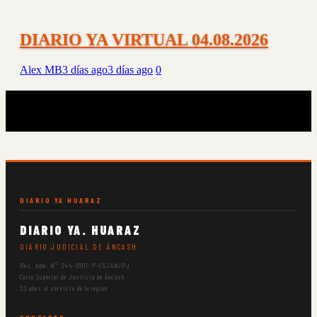
DIARIO YA VIRTUAL 04.08.2026
Alex MB
3 días ago
3 días ago
0
DIARIO YA HUARAZ
DIARIO YA. HUARAZ
DIARIO JUDICIAL DE ÁNCASH
Res. Adm. N° 344-2007-P-CSJAN/PJ
Corte Superior de Justicia de Áncash
33 años al servicio de la región