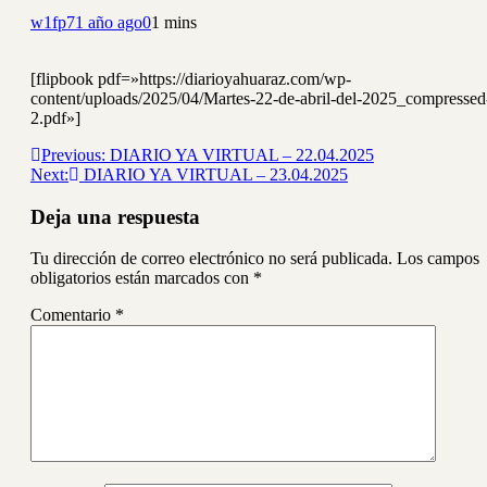
w1fp7
1 año ago
0
1 mins
[flipbook pdf=»https://diarioyahuaraz.com/wp-
content/uploads/2025/04/Martes-22-de-abril-del-2025_compressed
2.pdf»]
Navegación
Previous:
DIARIO YA VIRTUAL – 22.04.2025
Next:
DIARIO YA VIRTUAL – 23.04.2025
de
entradas
Deja una respuesta
Tu dirección de correo electrónico no será publicada.
Los campos
obligatorios están marcados con
*
Comentario
*