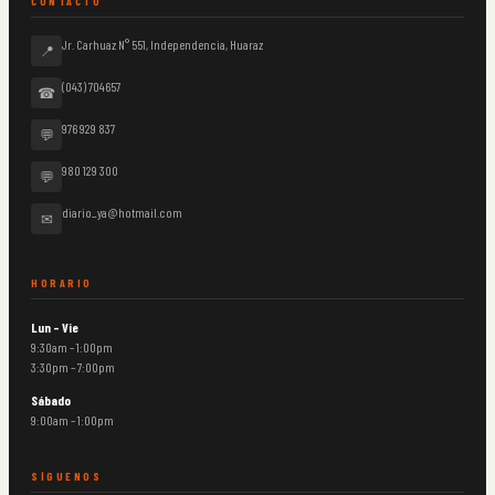
CONTACTO
Jr. Carhuaz N° 551, Independencia, Huaraz
📍
(043) 704657
☎
976 929 837
💬
980 129 300
💬
diario_ya@hotmail.com
✉
HORARIO
Lun – Vie
9:30am – 1:00pm
3:30pm – 7:00pm
Sábado
9:00am – 1:00pm
SÍGUENOS