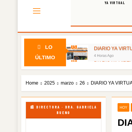
YA VIRTUAL
LO
DIARIO YA VIRTU
4 Horas Ago
ÚLTIMO
DIARIO YA VIRTU
2 Días Ago
DIARIO YA VIRTU
Home
2025
marzo
26
DIARIO YA VIRTUA
4 Días Ago
DIARIO YA VIRTU
6 Días Ago
DIARIO YA VIRTU
📰 DIRECTORA · DRA. GABRIELA
HOY
BUENO
1 Semana Ago
DI