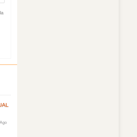
la
UAL
 Ago