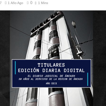
0
7
1 Año Ago
1 Mins