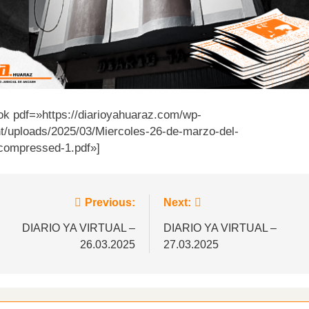
ook pdf=»https://diarioyahuaraz.com/wp-
t/uploads/2025/03/Miercoles-26-de-marzo-del-
compressed-1.pdf»]
vegación
Previous:
Next:
DIARIO YA VIRTUAL –
DIARIO YA VIRTUAL –
26.03.2025
27.03.2025
tradas