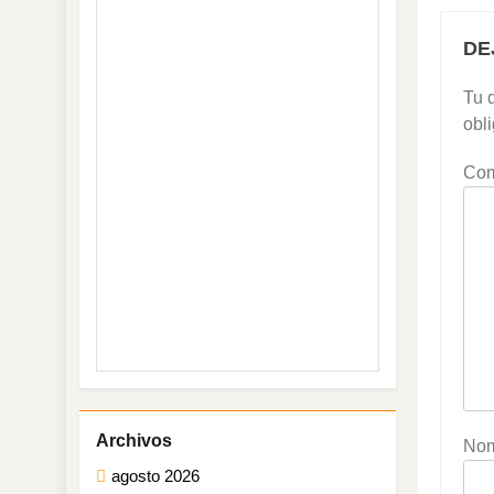
DE
Tu d
obl
Com
No
agosto 2026