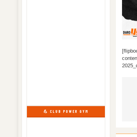
[flipb
conten
2025_
Na
de
💪 CLUB POWER GYM
en