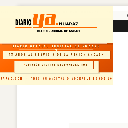
Skip
DICIAL DE ÁNCASH · RECONOCIDO POR INDECOPI · HUARAZ, 
to
content
RESOLUCIÓN INDECOPI · DIARIO OFICIAL
viernes, agosto 7, 2026
DIARIO OFICIAL JUDICIAL DE ÁNCASH
33 AÑOS AL SERVICIO DE LA REGIÓN ÁNCASH
EDICIÓN DIGITAL DISPONIBLE HOY
🗞️ INGRESAR AL SITIO
UARAZ.COM · EDICIÓN DIGITAL DISPONIBLE TODOS LOS DÍAS