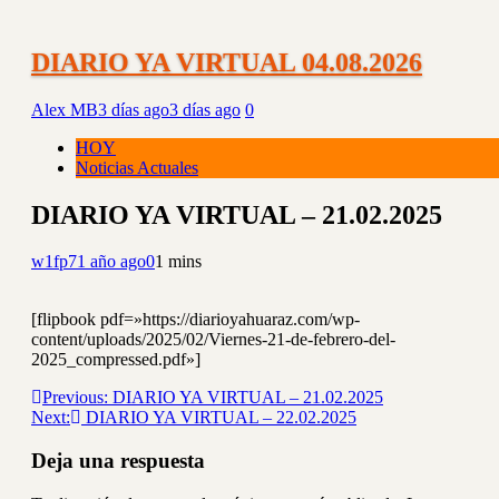
DIARIO YA VIRTUAL 04.08.2026
Alex MB
3 días ago
3 días ago
0
HOY
Noticias Actuales
DIARIO YA VIRTUAL – 21.02.2025
w1fp7
1 año ago
0
1 mins
[flipbook pdf=»https://diarioyahuaraz.com/wp-
content/uploads/2025/02/Viernes-21-de-febrero-del-
2025_compressed.pdf»]
Navegación
Previous:
DIARIO YA VIRTUAL – 21.02.2025
Next:
DIARIO YA VIRTUAL – 22.02.2025
de
entradas
Deja una respuesta