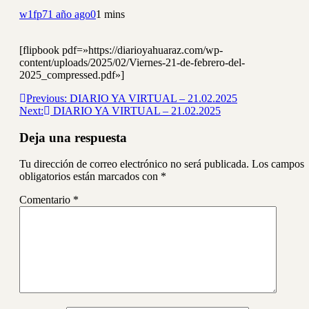
w1fp7
1 año ago
0
1 mins
[flipbook pdf=»https://diarioyahuaraz.com/wp-
content/uploads/2025/02/Viernes-21-de-febrero-del-
2025_compressed.pdf»]
Navegación
Previous:
DIARIO YA VIRTUAL – 21.02.2025
Next:
DIARIO YA VIRTUAL – 21.02.2025
de
entradas
Deja una respuesta
Tu dirección de correo electrónico no será publicada.
Los campos
obligatorios están marcados con
*
Comentario
*