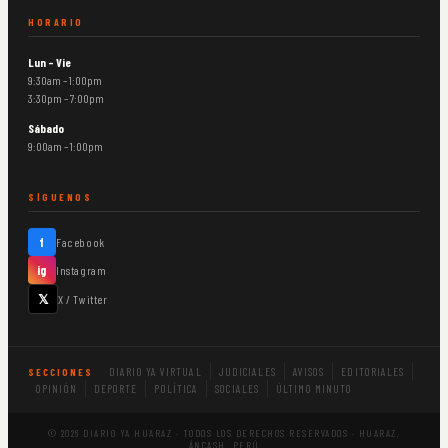
HORARIO
Lun – Vie
9:30am – 1:00pm
3:30pm – 7:00pm
Sábado
9:00am – 1:00pm
SÍGUENOS
f
Facebook
ig
Instagram
𝕏
X / Twitter
DIARIO YA VIRTUAL
JUDICIALES
AVISOS
EDITORIALES
SECCIONES
OPINIÓN
DEPORTE
POLÍTICA
SOCIALES
ÚLTIMO MINUTO
© 2026 DIARIO YA HUARAZ · TODOS LOS DERECHOS RESERVADOS · HUARAZ,
ÁNCASH, PERÚ