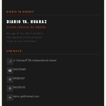
DIARIO YA HUARAZ
DIARIO YA. HUARAZ
DIARIO JUDICIAL DE ÁNCASH
Res. Adm. N° 344-2007-P-CSJAN/PJ
Corte Superior de Justicia de Áncash
33 años al servicio de la región
CONTACTO
Jr. Carhuaz N° 551, Independencia, Huaraz
📍
(043) 704657
☎
976 929 837
💬
980 129 300
💬
diario_ya@hotmail.com
✉