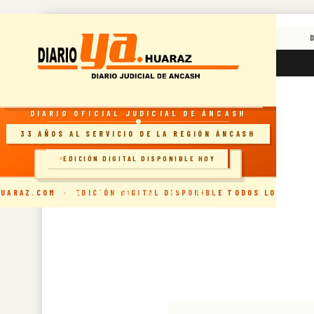
Skip
DICIAL DE ÁNCASH · RECONOCIDO POR INDECOPI · HUARAZ, 
to
content
RESOLUCIÓN INDECOPI · DIARIO OFICIAL
domingo, agosto 9, 2026
7:24:57 AM
DIARIO OFICIAL JUDICIAL DE ÁNCASH
33 AÑOS AL SERVICIO DE LA REGIÓN ÁNCASH
EDICIÓN DIGITAL DISPONIBLE HOY
🗞️ INGRESAR AL SITIO
UARAZ.COM · EDICIÓN DIGITAL DISPONIBLE TODOS LOS DÍAS