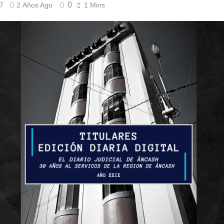
0
7
2 Años Ago
1 Mins