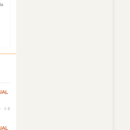
la
UAL
o
0
UAL