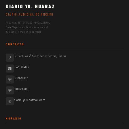
DIARIO YA. HUARAZ
DIARIO JUDICIAL DE ÁNCASH
Res. Adm. N° 344-2007-P-CSJAN/PJ
Corte Superior de Justicia de Áncash
33 años al servicio de la región
CONTACTO
Jr. Carhuaz N° 551, Independencia, Huaraz
📍
(043) 704657
☎
976 929 837
💬
980 129 300
💬
diario_ya@hotmail.com
✉
HORARIO