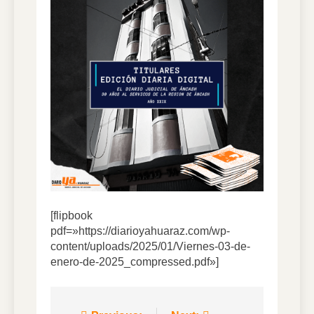
6 Días Ago
DIARIO YA VIRTUAL
01.08.2026
1 Semana Ago
DIARIO YA VIRTUAL
31.07.2026
1 Semana Ago
DIARIO YA VIRTUAL
30.07.2026
1 Semana Ago
[flipbook
pdf=»https://diarioyahuaraz.com/wp-
content/uploads/2025/01/Viernes-03-de-
enero-de-2025_compressed.pdf»]