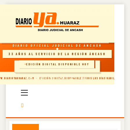
Skip
DIARIO JUDICIAL DE ÁNCASH · RECONOCIDO POR INDECOPI · HUARAZ, PERÚ
to
content
RESOLUCIÓN INDECOPI · DIARIO OFICIAL
DIARIO OFICIAL JUDICIAL DE ÁNCASH
33 AÑOS AL SERVICIO DE LA REGIÓN ÁNCASH
EDICIÓN DIGITAL DISPONIBLE HOY
🗞️ INGRESAR AL SITIO
Diario Oficial
W.DIARIOYAHUARAZ.COM · EDICIÓN DIGITAL DISPONIBLE TODOS LOS DÍAS HÁBILES
Judicial De
Áncash