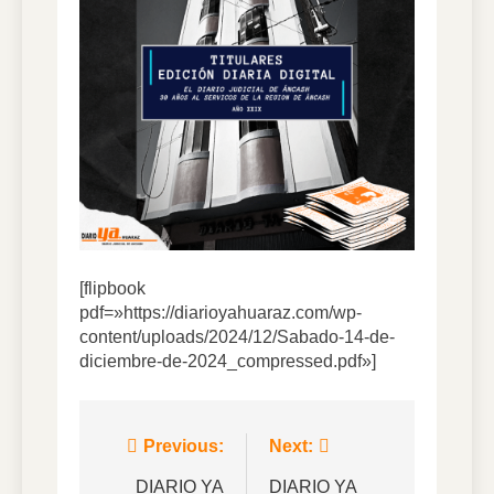
[flipbook
pdf=»https://diarioyahuaraz.com/wp-
content/uploads/2024/12/Sabado-14-de-
diciembre-de-2024_compressed.pdf»]
Navegación
Previous:
Next:
de
DIARIO YA
DIARIO YA