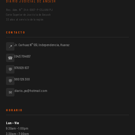
DIARIO JUDICIAL DE ÁNCASH
Res. Adm. N° 344-2007-P-CSJAN/PJ
Corte Superior de Justicia de Áncash
33 años al servicio de la región
CONTACTO
Jr. Carhuaz N° 551, Independencia, Huaraz
📍
(043) 704657
☎
976 929 837
💬
980 129 300
💬
diario_ya@hotmail.com
✉
HORARIO
Lun – Vie
9:30am – 1:00pm
3:30pm – 7:00pm