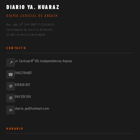
DIARIO YA. HUARAZ
DIARIO JUDICIAL DE ÁNCASH
Res. Adm. N° 344-2007-P-CSJAN/PJ
Corte Superior de Justicia de Áncash
33 años al servicio de la región
CONTACTO
Jr. Carhuaz N° 551, Independencia, Huaraz
📍
(043) 704657
☎
976 929 837
💬
980 129 300
💬
diario_ya@hotmail.com
✉
HORARIO