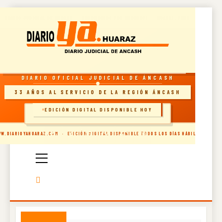
Skip
DIARIO JUDICIAL DE ÁNCASH · RECONOCIDO POR INDECOPI · HUARAZ, PERÚ
to
content
RESOLUCIÓN INDECOPI · DIARIO OFICIAL
DIARIO OFICIAL JUDICIAL DE ÁNCASH
33 AÑOS AL SERVICIO DE LA REGIÓN ÁNCASH
EDICIÓN DIGITAL DISPONIBLE HOY
🗞️ INGRESAR AL SITIO
Diario Oficial
W.DIARIOYAHUARAZ.COM · EDICIÓN DIGITAL DISPONIBLE TODOS LOS DÍAS HÁBILES
Judicial De
Áncash