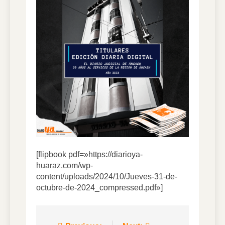
7 Días Ago
DIARIO YA VIRTUAL
30.07.2026
1 Semana Ago
DIARIO YA VIRTUAL
28.07.2026
1 Semana Ago
DIARIO YA VIRTUAL
27.07.2026
2 Semanas Ago
[flipbook pdf=»https://diarioya-
huaraz.com/wp-
content/uploads/2024/10/Jueves-31-de-
octubre-de-2024_compressed.pdf»]