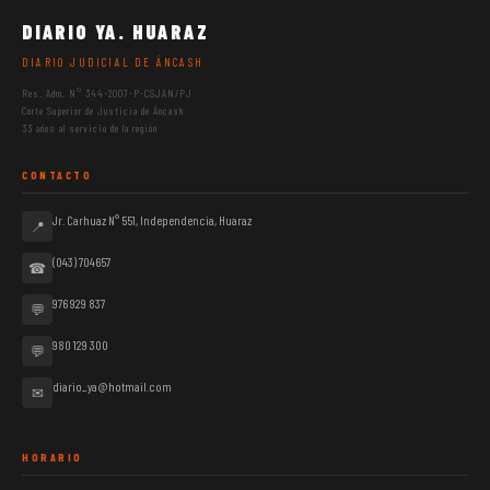
DIARIO YA. HUARAZ
DIARIO JUDICIAL DE ÁNCASH
Res. Adm. N° 344-2007-P-CSJAN/PJ
Corte Superior de Justicia de Áncash
33 años al servicio de la región
CONTACTO
Jr. Carhuaz N° 551, Independencia, Huaraz
📍
(043) 704657
☎
976 929 837
💬
980 129 300
💬
diario_ya@hotmail.com
✉
HORARIO